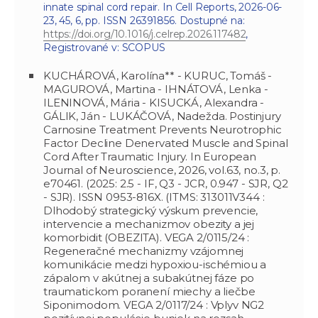
innate spinal cord repair. In Cell Reports, 2026-06-
23, 45, 6, pp. ISSN 26391856. Dostupné na:
https://doi.org/10.1016/j.celrep.2026.117482
,
Registrované v: SCOPUS
KUCHÁROVÁ, Karolína** - KURUC, Tomáš -
MAGUROVÁ, Martina - IHNÁTOVÁ, Lenka -
ILENINOVÁ, Mária - KISUCKÁ, Alexandra -
GÁLIK, Ján - LUKÁČOVÁ, Nadežda. Postinjury
Carnosine Treatment Prevents Neurotrophic
Factor Decline Denervated Muscle and Spinal
Cord After Traumatic Injury. In European
Journal of Neuroscience, 2026, vol.63, no.3, p.
e70461. (2025: 2.5 - IF, Q3 - JCR, 0.947 - SJR, Q2
- SJR). ISSN 0953-816X. (ITMS: 313011V344 :
Dlhodobý strategický výskum prevencie,
intervencie a mechanizmov obezity a jej
komorbidit (OBEZITA). VEGA 2/0115/24 :
Regeneračné mechanizmy vzájomnej
komunikácie medzi hypoxiou-ischémiou a
zápalom v akútnej a subakútnej fáze po
traumatickom poranení miechy a liečbe
Siponimodom. VEGA 2/0117/24 : Vplyv NG2