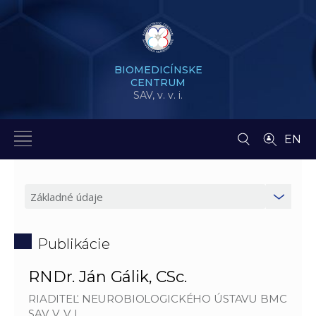
BIOMEDICÍNSKE
CENTRUM
SAV,
v. v. i.
EN
Publikácie
RNDr. Ján Gálik, CSc.
RIADITEĽ NEUROBIOLOGICKÉHO ÚSTAVU BMC
SAV, V. V. I.