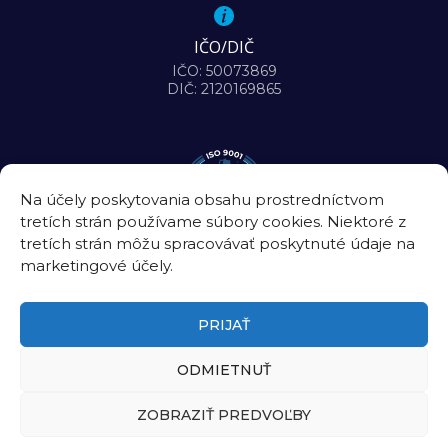
IČO/DIČ
IČO: 50073869
DIČ: 2120169865
Na účely poskytovania obsahu prostredníctvom
tretích strán používame súbory cookies. Niektoré z
tretích strán môžu spracovávať poskytnuté údaje na
marketingové účely.
PRIJAŤ
ODMIETNUŤ
©2026
Biomedicínske centrum Slovenskej akadémie vied, v. v. i.
ZOBRAZIŤ PREDVOĽBY
Úradná tabuľa
|
Intranet
|
Kontakt
Zásady ochrany osobných údajov