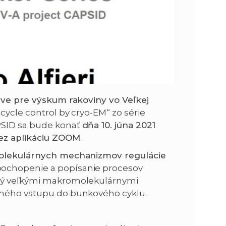
tave pre výskum rakoviny vo Veľkej
cycle control by cryo-EM“ zo série
PSID sa bude konať
dňa 10. júna 2021
cez aplikáciu ZOOM
.
lekulárnych mechanizmov regulácie
pochopenie a popísanie procesov
aný veľkými makromolekulárnymi
vného vstupu do bunkového cyklu.