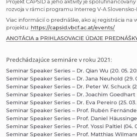
Projekt CAPSID a jeho aktivity je spolufinancovan
rozvoja v rámci programu Interreg V-A Slovensko-
Viac informácií o prednáške, ako aj registrácia na
projektu:
https://capsid.vbcf.ac.at/events/
ANOTÁCIA a PRIHLASOVACIE ÚDAJE PREDNÁŠKY 
Predchádzajúce semináre v roku 2021:
Seminar Speaker Series – Dr. Qian Wu (20. 05. 20
Seminar Speaker Series – Dr. Jana Neuhold (29. 0
Seminar Speaker Series – Dr. Peter W. Schuck (22
Seminar Speaker Series – Dr. Joachim Goedhart (1
Seminar Speaker Series – Dr. Eva Pereiro (25. 03.
Seminar Speaker Series – Prof. Rubén Fernández
Seminar Speaker Series – Prof. Daniel Häussinger 
Seminar Speaker Series – Prof. Yossi Paltiel (04. 0
Seminar Speaker Series – Prof. Matthias Wilmanns