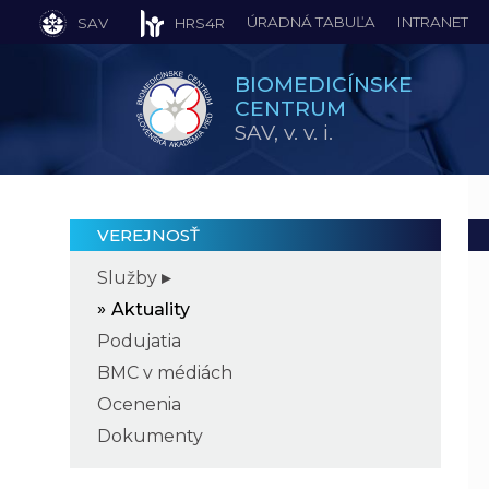
ÚRADNÁ TABUĽA
INTRANET
SAV
HRS4R
BIOMEDICÍNSKE
CENTRUM
SAV,
v. v. i.
VEREJNOSŤ
Služby
Aktuality
Podujatia
BMC v médiách
Ocenenia
Dokumenty