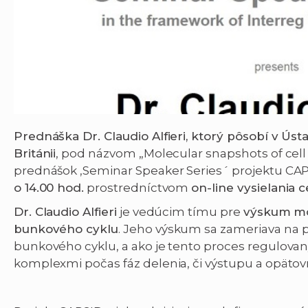
Prednáška Dr. Claudio Alfieri, ktorý pôsobí v Ús
Británii
, pod názvom „Molecular snapshots of cell 
prednášok ,Seminar Speaker Series´ projektu CA
o 14.00 hod.
prostredníctvom
on-line vysielania 
Dr. Claudio Alfieri
je vedúcim tímu pre
výskum mo
bunkového cyklu
. Jeho výskum sa zameriava na 
bunkového cyklu, a ako je tento proces regulov
komplexmi počas fáz delenia, či výstupu a opäto