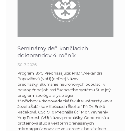
Seminárny deň končiacich
doktorandov 4. ročník
30. 7. 2026
Program: 8:45 Prednášajúca: RNDr. Alexandra
Popovičová (NbÚ) (online) Názov
prednášky: Skúmanie neurónových populácií v
neurogénnej oblasti čuchového systému Študijný
program: zoológia a fyziológia
živočíchov, Prírodovedecká fakulta Univerzity Pavla
Jozefa Šafárika v Košiciach Školiteľ: RNDr. Enikö
Račeková, CSc. 9:10 Prednášajúci: Mgr. Yevheniy
Yuliy Peresh (VÚ) Názov prednášky: Genomická a
proteínová štúdia vektormi prenášaných
mikroorganizmov v ich vektoroch a hostiteľoch