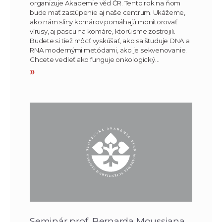
organizuje Akademie věd ČR. Tento rok na ňom
bude mať zastúpenie aj naše centrum. Ukážeme,
ako nám sliny komárov pomáhajú monitorovať
vírusy, aj pascu na komáre, ktorú sme zostrojili.
Budete si tiež môcť vyskúšať, ako sa študuje DNA a
RNA modernými metódami, ako je sekvenovanie.
Chcete vedieť ako funguje onkologický…
»
Seminár prof. Bernarda Moussiana