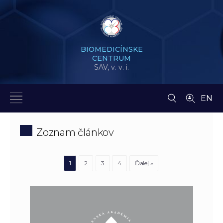
BIOMEDICÍNSKE
CENTRUM
SAV,
v. v. i.
EN
Zoznam článkov
1
2
3
4
Ďalej »