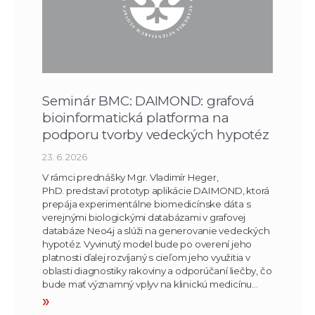
Seminár BMC: DAIMOND: grafová
bioinformatická platforma na
podporu tvorby vedeckých hypotéz
23. 6. 2026
V rámci prednášky Mgr. Vladimír Heger,
PhD. predstaví prototyp aplikácie DAIMOND, ktorá
prepája experimentálne biomedicínske dáta s
verejnými biologickými databázami v grafovej
databáze Neo4j a slúži na generovanie vedeckých
hypotéz. Vyvinutý model bude po overení jeho
platnosti ďalej rozvíjaný s cieľom jeho využitia v
oblasti diagnostiky rakoviny a odporúčaní liečby, čo
bude mať významný vplyv na klinickú medicínu…
»