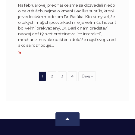
Na februárovej prednáške sme sa dozvedeli niečo
o baktériách, najmä o kmeni Bacillus subtilis, ktorý
je vedeckým modelom Dr. Baráka. Kto si myslel, že
o takých malých potvorkách nie je veľmi čo hovoriť
bol veľmi prekvapený, Dr. Barák nám predstavil
naozaj zložitý svet proteínov a ich interakcií,
mechanizmus ako baktéria dokáže nájsť svoj stred,
ako sa rozhoduje…
»
1
2
3
4
Ďalej »