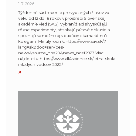
1. 7. 2026
Týždenné sústredenie pre vybraných žiakov vo
veku od 12 do 18 rokov v prostredí Slovenskej
akadémie vied (SAS). Vybraní žiaci si vyskúšajú
rôzne experimenty, absolvujú pútavé diskusie a
spoznajú sa možno aj s budúcimi kamarátmi či
kolegami. Minulý ročník: https://www.sav.sk/?
lang=sk&doc=services-
news&source_no=20&news_no=12973 Viac
nájdete tu: https://www.all4science.sk/letna-skola-
mladych-vedcov-2025/
»