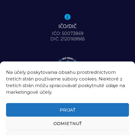
IČO/DIČ
IČO: 50073869
DIČ: 2120169865
Na účely poskytovania obsahu prostredníctvom
tretích strán používame súbory cookies. Niektoré z
tretích strán môžu spracovávať poskytnuté údaje na
marketingové účely.
PRIJAŤ
ODMIETNUŤ
©2026
Biomedicínske centrum Slovenskej akadémie vied, v. v. i.