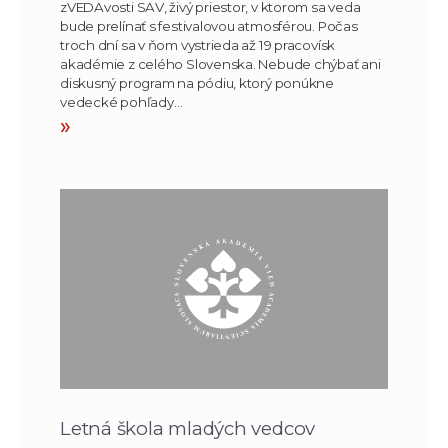
zVEDAvosti SAV, živý priestor, v ktorom sa veda
bude prelínať s festivalovou atmosférou. Počas
troch dní sa v ňom vystrieda až 19 pracovísk
akadémie z celého Slovenska. Nebude chýbať ani
diskusný program na pódiu, ktorý ponúkne
vedecké pohľady…
»
Letná škola mladých vedcov