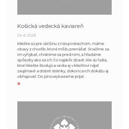
Košická vedecká kaviareň
24. 6. 2026
Kliešte sú pre väčšinu z nás postrachom, máme
obavy z chorôb, ktoré môžu prenášať. Snažíme sa
im vyhýbať, chránime sa pred nimi, a hľadáme
spôsoby ako sa ich čo najskôr zbaviť. Ale sú ľudia,
ktorí kliešte študujú a vedia aj v kliešťovi nájsť
zaujímavé a dobré stránky, dokonca ich dokážu aj
obhajovať. Do júnovej kaviarne prijal…
»