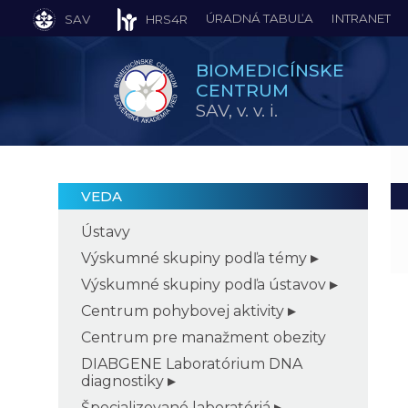
ÚRADNÁ TABUĽA
INTRANET
SAV
HRS4R
BIOMEDICÍNSKE
CENTRUM
SAV,
v. v. i.
VEDA
Ústavy
Výskumné skupiny podľa témy
Výskumné skupiny podľa ústavov
Centrum pohybovej aktivity
Centrum pre manažment obezity
DIABGENE Laboratórium DNA
diagnostiky
Špecializované laboratóriá