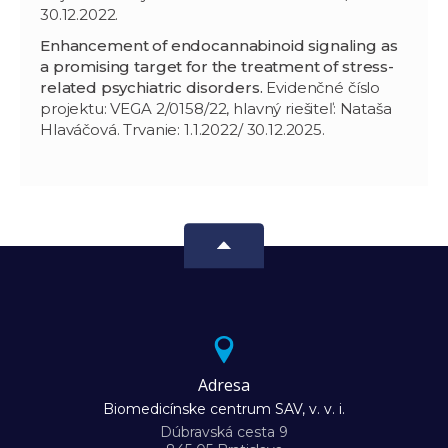
30.12.2022.
E
nhancement of endocannabinoid signaling as
a promising target for the treatment of stress-
related psychiatric disorders.
Evidenčné číslo
projektu: VEGA 2/0158/22, hlavný riešiteľ: Nataša
Hlaváčová. Trvanie: 1.1.2022/ 30.12.2025.
Adresa
Biomedicínske centrum SAV, v. v. i.
Dúbravská cesta 9