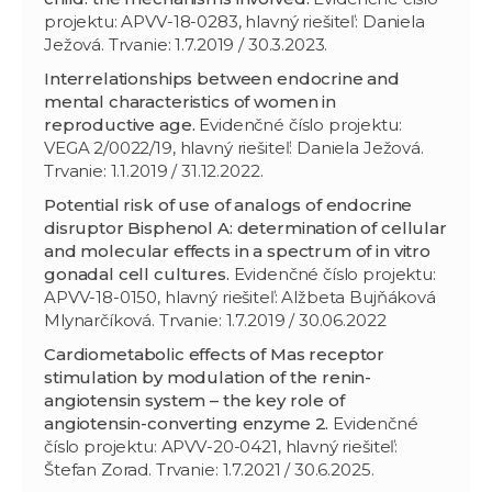
projektu: APVV-18-0283, hlavný riešiteľ: Daniela
Ježová. Trvanie: 1.7.2019 / 30.3.2023.
Interrelationships between endocrine and
mental characteristics of women in
reproductive age.
Evidenčné číslo projektu:
VEGA 2/0022/19, hlavný riešiteľ: Daniela Ježová.
Trvanie: 1.1.2019 / 31.12.2022.
Potential risk of use of analogs of endocrine
disruptor Bisphenol A: determination of cellular
and molecular effects in a spectrum of in vitro
gonadal cell cultures.
Evidenčné číslo projektu:
APVV-18-0150, hlavný riešiteľ: Alžbeta Bujňáková
Mlynarčíková. Trvanie: 1.7.2019 / 30.06.2022
Cardiometabolic effects of Mas receptor
stimulation by modulation of the renin-
angiotensin system – the key role of
angiotensin-converting enzyme 2.
Evidenčné
číslo projektu: APVV-20-0421, hlavný riešiteľ:
Štefan Zorad. Trvanie: 1.7.2021 / 30.6.2025.