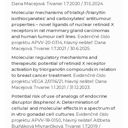
Dana Macejová. Trvanie: 1.7.2020 / 31.5.2024.
Molecular mechanisms of trialkyl-/triaryltin
isothiocyanates‘ and carboxylates‘ antitumour
properties – novel ligands of nuclear retinoid X
receptors in rat mammary gland carcinomas
and human tumour cell lines.
Evidenčné číslo
projektu: APVV-20-0314, hlavný riešiteľ: Dana
Macejová. Trvanie: 1.7.2021 / 30.6.2025.
Molecular regulatory mechanisms and
therapeutic potential of retinoid X receptor
activation by triorganotin compounds in relation
to breast cancer treatment
. Evidenčné číslo
projektu: VEGA 2/0116/21, hlavný riešiteľ: Dana
Macejová. Trvanie: 1.1.2021 / 31.12.2023.
Potential risk of use of analogs of endocrine
disruptor Bisphenol A: Determination of
cellular and molecular effects in a spectrum of
in vitro gonadal cell cultures.
Evidenčné číslo
projektu: APVV-18-0150, hlavný riešiteľ: Alžbeta
Bujňáková Mlynarčíková. Trvanie: 1.7.2019 /