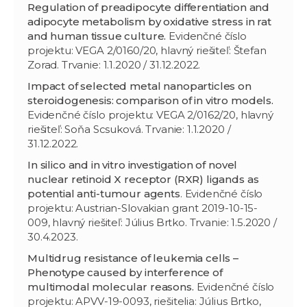
Regulation of preadipocyte differentiation and
adipocyte metabolism by oxidative stress in rat
and human tissue culture.
Evidenčné číslo
projektu: VEGA 2/0160/20, hlavný riešiteľ: Štefan
Zorad. Trvanie: 1.1.2020 / 31.12.2022.
Impact of selected metal nanoparticles on
steroidogenesis: comparison of in vitro models.
Evidenčné číslo projektu: VEGA 2/0162/20, hlavný
riešiteľ: Soňa Scsuková. Trvanie: 1.1.2020 /
31.12.2022.
In silico and in vitro investigation of novel
nuclear retinoid X receptor (RXR) ligands as
potential anti-tumour agents
. Evidenčné číslo
projektu: Austrian-Slovakian grant 2019-10-15-
009, hlavný riešiteľ: Július Brtko. Trvanie: 1.5.2020 /
30.4.2023.
Multidrug resistance of leukemia cells –
Phenotype caused by interference of
multimodal molecular reasons.
Evidenčné číslo
projektu: APVV-19-0093, riešitelia: Július Brtko,