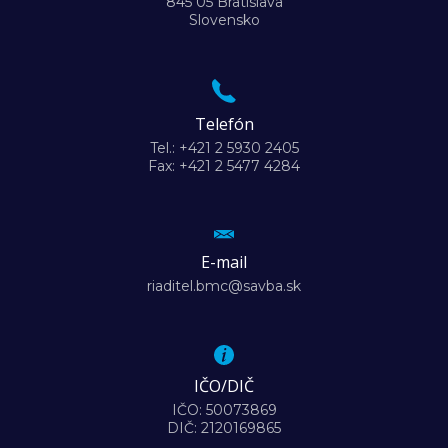
845 05 Bratislava
Slovensko
Telefón
Tel.: +421 2 5930 2405
Fax: +421 2 5477 4284
E-mail
riaditel.bmc@savba.sk
IČO/DIČ
IČO: 50073869
DIČ: 2120169865