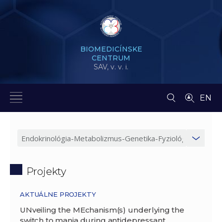
BIOMEDICÍNSKE
CENTRUM
SAV,
v. v. i.
EN
Projekty
AKTUÁLNE PROJEKTY
UNveiling the MEchanism(s) underlying the
switch to mania during antidepressant