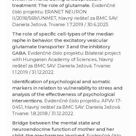
treatment: The role of glutamate.
Evidenčné
číslo projektu: ERANET NEURON
II/2018/569/UNMET, hlavný riešiteľ za BMC SAV:
Daniela Ježová. Trvanie: 1.7.2019 / 30.6.2023.
The role of specific cell-types of the median
raphe in behavior: the excitatory vesicular
glutamate transporter 3 and the inhibitory
GABA.
Evidenčné číslo projektu: Bilateral project
with Hungarian Academy of Sciences, hlavný
riešiteľ za BMC SAV: Daniela Ježová. Trvanie:
1.1.2019 / 31.12.2022.
Identification of psychological and somatic
markers in relation to vulnerability to stress and
analysis of the effectiveness of psychological
interventions.
Evidenčné číslo projektu: APVV-17-
0451, hlavný riešiteľ za BMC SAV: Daniela Ježová.
Trvanie: 1.8.2018 / 31.12.2022.
Bridge between the mental state and
neuroendocrine function of mother and her
child: the mechanisms involved.
Evidenčné číslo