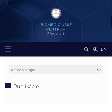
BIOMEDICÍNSKE
CENTRUM
SAV,
v. v. i.
EN
Publikácie