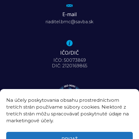
E-mail
riaditel.bmc@savba.sk
IČO/DIČ
IČO: 50073869
DIČ: 2120169865
Na účely poskytovania obsahu prostredníctvom
tretích strán používame súbory cookies. Niektoré z
tretích strán môžu spracovávať poskytnuté údaje na
marketingové účely.
PRIJAŤ