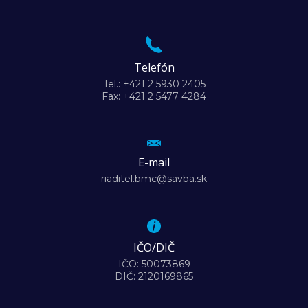
Telefón
Tel.: +421 2 5930 2405
Fax: +421 2 5477 4284
E-mail
riaditel.bmc@savba.sk
IČO/DIČ
IČO: 50073869
DIČ: 2120169865