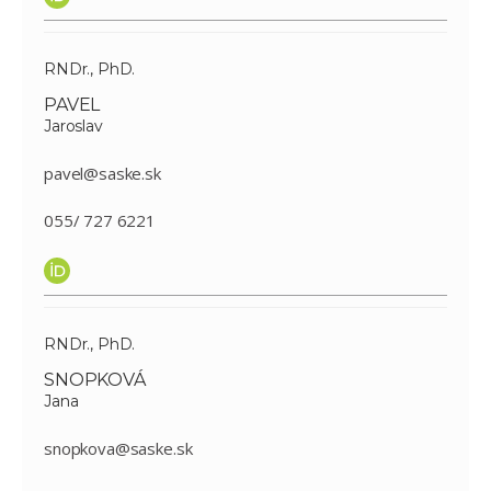
RNDr., PhD.
PAVEL
Jaroslav
pavel@saske.sk
055/ 727 6221
RNDr., PhD.
SNOPKOVÁ
Jana
snopkova@saske.sk