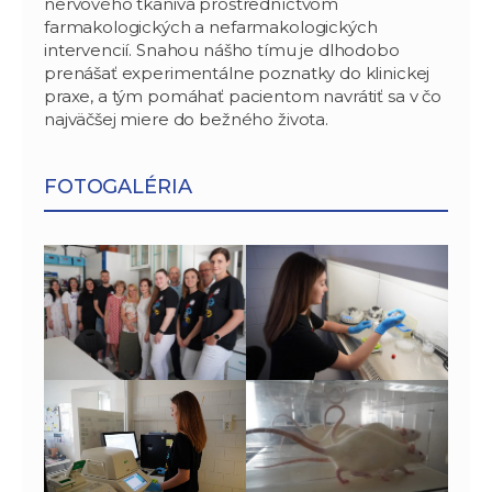
nervového tkaniva prostredníctvom
farmakologických a nefarmakologických
intervencií. Snahou nášho tímu je dlhodobo
prenášať experimentálne poznatky do klinickej
praxe, a tým pomáhať pacientom navrátiť sa v čo
najväčšej miere do bežného života.
FOTOGALÉRIA