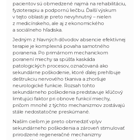
pacientov sú obmedzené najmä na rehabilitáciu,
fyzioterapiu a podpornú liečbu. Ďalší výskum
v tejto oblasti je preto nevyhnutný – nielen
z medicínskeho, ale aj z ekonomického
a sociálneho hľadiska.
Jedným z hlavných dôvodov absencie efektívnej
terapie je komplexná povaha samotného
poranenia. Po primárnom mechanickom
poranení miechy sa spúšťa kaskáda
patologických procesov, označovaná ako
sekundárne poškodenie, ktoré ďalej prehlbuje
deštrukciu nervového tkaniva a zhoršuje
neurologické funkcie. Rozsah tohto
sekundárneho poškodenia predstavuje kľúčový
limitujúci faktor pri obnove funkcií miechy,
pričom mnohé z týchto mechanizmov zostávajú
stále nedostatočne preskúmané.
Naším cieľom je preto obmedziť vplyv
sekundárneho poškodenia a zároveň stimulovať
prirodzené regeneračné mechanizmy