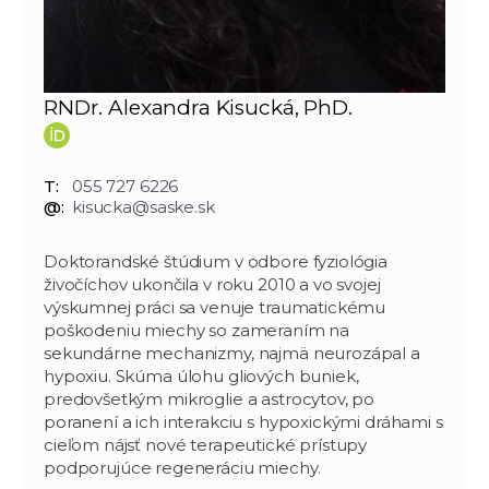
RNDr. Alexandra Kisucká, PhD.
T:
055 727 6226
@:
kisucka@saske.sk
Doktorandské štúdium v odbore fyziológia
živočíchov ukončila v roku 2010 a vo svojej
výskumnej práci sa venuje traumatickému
poškodeniu miechy so zameraním na
sekundárne mechanizmy, najmä neurozápal a
hypoxiu. Skúma úlohu gliových buniek,
predovšetkým mikroglie a astrocytov, po
poranení a ich interakciu s hypoxickými dráhami s
cieľom nájsť nové terapeutické prístupy
podporujúce regeneráciu miechy.