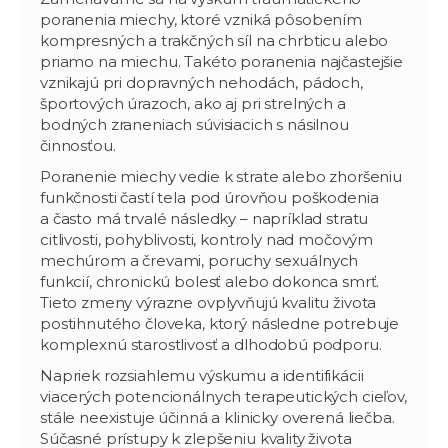
poranenia miechy, ktoré vzniká pôsobením
kompresných a trakčných síl na chrbticu alebo
priamo na miechu. Takéto poranenia najčastejšie
vznikajú pri dopravných nehodách, pádoch,
športových úrazoch, ako aj pri strelných a
bodných zraneniach súvisiacich s násilnou
činnosťou.
Poranenie miechy vedie k strate alebo zhoršeniu
funkčnosti častí tela pod úrovňou poškodenia
a často má trvalé následky – napríklad stratu
citlivosti, pohyblivosti, kontroly nad močovým
mechúrom a črevami, poruchy sexuálnych
funkcií, chronickú bolesť alebo dokonca smrť.
Tieto zmeny výrazne ovplyvňujú kvalitu života
postihnutého človeka, ktorý následne potrebuje
komplexnú starostlivosť a dlhodobú podporu.
Napriek rozsiahlemu výskumu a identifikácii
viacerých potencionálnych terapeutických cieľov,
stále neexistuje účinná a klinicky overená liečba.
Súčasné prístupy k zlepšeniu kvality života