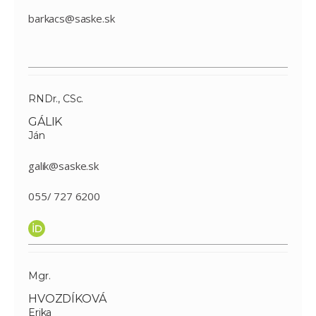
barkacs@saske.sk
RNDr., CSc.
GÁLIK
Ján
galik@saske.sk
055/ 727 6200
Mgr.
HVOZDÍKOVÁ
Erika