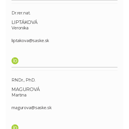
Dr.rer.nat.
LIPTÁKOVÁ
Veronika
liptakova@saske.sk
RNDr., PhD.
MAGUROVÁ
Martina
magurova@saske.sk