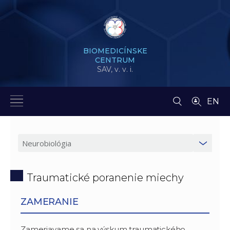
BIOMEDICÍNSKE
CENTRUM
SAV,
v. v. i.
EN
Traumatické poranenie miechy
ZAMERANIE
Zameriavame sa na výskum traumatického